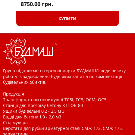
820
8750.00
грн.
74
КУПИТИ
Група підприємств торгової марки БУДМАШ® веде велику
роботу із задоволення будь-яких запитів по комплектації
будівельних об'єктів.
Продукція
Трансформатори понижуючі ТСЗІ; ТСЗ; ОСМ; ОСЗ
Станції для прогріву бетону КТПОБ-80
Ящики будівельні 0,2 - 2,5 м 3.
Бадді для бетону 1,0 - 2,0 м3
Стіл муляра
Верстати для рубки арматурної сталі СМЖ-172, СМЖ-175,
запчастини