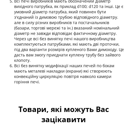
Всі печі виробників мають обозначений діаметр
вихідного патрубка, як приклад d100; d120 та інші. Це є
умовний діаметр патрубка, який повинен бути
з'єднаний із димовою трубою відповідного діаметру.
але в силу різних виробників та постачальників
(базари, торгові мережі та ін.) вказаний номінальний
діаметр не завжди відповідає фактичному діаметру.
Через це всі без винятку печі нашого виробництва
комплектуються патрубками, які мають дві проточки,
під два варіанти розмірів купленого Вами димоходу. Це
дасть вам змогу приєднати куплену трубу без зайвого
клопоту.
Всі без винятку модифікації наших печей по бокам
мають металеві накладки (екрани) які створюють
конвекційну циркуляцію повітря навколо камери
горіння печі.
Товари, які можуть Вас
зацікавити