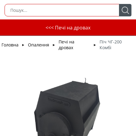
<<< Печі на дровах
Печі на
Піч ЧГ-200
Головна
Опалення
►
►
►
дровах
Комбі