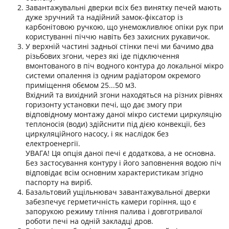
Завантажувальні дверки всіх без винятку печей мають
дуже зручний та надійний замок-фіксатор із
карбонітовою ручкою, що унеможливлює опіки рук при
користуванні піччю навіть без захисних рукавичок.
У верхній частині задньої стінки печі ми бачимо два
різьбових згони, через які іде підключення
вмонтованого в піч водного контура до локальної мікро
системи опалення із одним радіатором окремого
приміщення обємом 25...50 м3.
Вхідний та вихідний згони находяться на різних рівнях
горизонту установки печі, що дає змогу при
відповідному монтажу даної мікро системи циркуляцію
теплоносія (води) здійснити під дією конвекції, без
циркуляційного насосу, і як наслідок без
електроенергії.
УВАГА! Ця опція даної печі є додаткова, а не основна.
Без застосування контуру і його заповнення водою піч
відповідає всім основним характеристикам згідно
паспорту на виріб.
Базальтовий ущільнювач завантажувальної дверки
забезпечує герметичність камери горіння, що є
запорукою режиму тління палива і довготривалої
роботи печі на одній закладці дров.