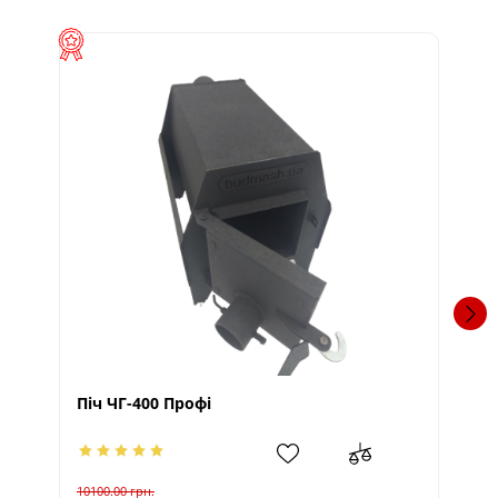
Піч ЧГ-400 Профі
Пі
10100.00
грн.