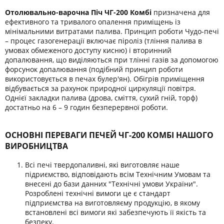
Отолювально-варочна Піч ЧГ-200 Комбі
призначена для
ефективного та тривалого опалення приміщень із
мінімальними витратами палива. Принцип роботи Чудо-печі
– процес газогенерації включає піроліз (тління палива в
умовах обмеженого доступу кисню) і вторинний
допалювання, що виділяються при тлінні газів за допомогою
форсунок допалювання (подібний принцип роботи
використовується в печах булер'ян). Обігрів приміщення
відбувається за рахунок природної циркуляції повітря.
Однієї закладки палива (дрова, сміття, сухий гній, торф)
достатньо на 6 – 9 годин безперервної роботи.
ОСНОВНІ ПЕРЕВАГИ ПЕЧЕЙ ЧГ-200 КОМБІ НАШОГО
ВИРОБНИЦТВА
Всі печі твердопаливні, які виготовляє наше
підриємство, відповідають всім Технічним Умовам та
внесені до бази данних "Технічні умови України".
Розроблені технічні вимоги це є стандарт
підприємства на виготовляєму продукцію, в якому
встановлені всі вимоги які забезпечують її якість та
безпеку.