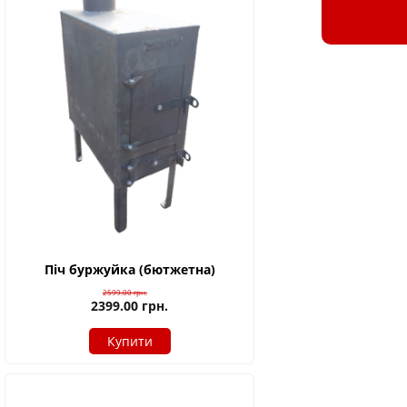
Піч буржуйка (бютжетна)
2599.00
грн.
2399.00
грн.
Купити