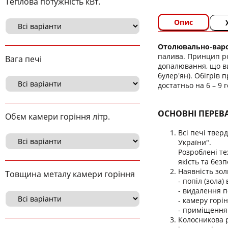
Теплова потужність кВт.
Опис
Отолювально-вароч
палива. Принцип ро
Вага печі
допалювання, що ви
булер'ян). Обігрів 
достатньо на 6 – 9 
ОСНОВНІ ПЕРЕВ
Обєм камери горіння літр.
Всі печі твер
України".
Розроблені те
якість та безп
Наявність зол
Товщина металу камери горіння
- попіл (зола
- видалення п
- камеру горі
- приміщення 
Колосникова р