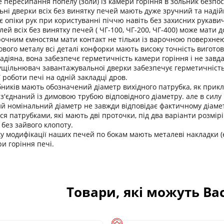
е пересипання попелу (золи) із камери горіння в зольник безпос
ні дверки всіх без винятку печей мають дуже зручний та надій
опіки рук при користуванні піччю навіть без захисних рукавич
лей всіх без винятку печей ( ЧГ-100, ЧГ-200, ЧГ-400) може мати
очним ємностям мати контакт не тільки із варочною поверхнею
вого металу всі деталі конфорки мають високу точність вигото
адіяна, вона забезпечє герметичність камери горіння і не завда
ущільнювач завантажувальної дверки забезпечує герметичність 
 роботи печі на одній закладці дров.
бників мають обозначений діаметр вихідного патрубка, як прикла
з'єднаний із димовою трубою відповідного діаметру. але в силу 
ний номінальний діаметр не завжди відповідає фактичному діаме
я патрубками, які мають дві проточки, під два варіанти розмір
 без зайвого клопоту.
ку модифікації наших печей по бокам мають металеві накладки 
и горіння печі.
Товари, які можуть Ва