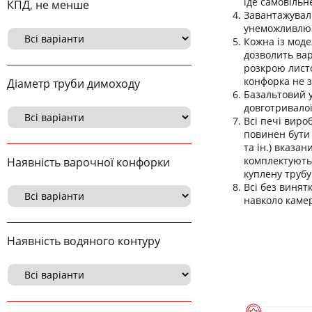
іде самовільн
КПД, не менше
Завантажуваль
унеможливлює 
Кожна із моде
дозволить вар
розкрою листо
конфорка не з
Діаметр труби димоходу
Базальтовий 
довготривалої
Всі печі виро
повинен бути 
та ін.) вказа
комплектуютьс
Наявність варочної конфорки
куплену трубу
Всі без винят
навколо камер
Наявність водяного контуру