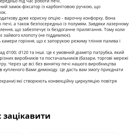
ередньо під час роботи печі.
ний замок-фіксатор із карбонітовою ручкою, що
ок.
 додаткову дуже корисну опцію - варочну конфорку. Вона
 печі, а також безпосередньо із полумям. Завдяки лазерному
влення, що забезпечує їх бездоганне прилягання. Тому коли
є зайвого клопоту (не піддимлює).
камери горіння, що є запорукою режиму тління палива і
д d100; d120 та інші. Це є умовний діаметр патрубка, який
різних виробників та постачальників (базари, торгові мережі
тру. Через це всі без винятку печі нашого виробництва
ів купленого Вами димоходу. Це дасть вам змогу приєднати
(екрани) які створюють конвекційну циркуляцію повітря
с зацікавити