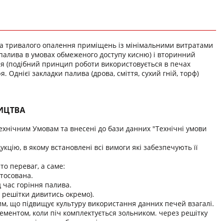
а тривалого опалення приміщень із мінімальними витратами
 палива в умовах обмеженого доступу кисню) і вторинний
я (подібний принцип роботи використовується в печах
. Однієї закладки палива (дрова, сміття, сухий гній, торф)
НИЦТВА
Технічним Умовам та внесені до бази данних "Технічні умови
кцію, в якому встановлені всі вимоги які забезпечують її
то переваг, а саме:
стосована.
 час горіння палива.
с решітки дивитись окремо).
им, що підвищує культуру використання данних печей взагалі.
лементом, коли піч комплектується зольником. через решітку