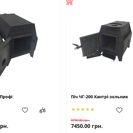
 Профі
Піч ЧГ-200 Кантрі-зольник
8790.00
грн.
грн.
7450.00
грн.