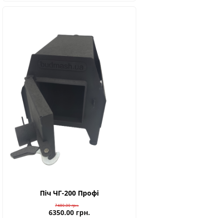
Піч ЧГ-200 Профі
7480.00
грн.
6350.00
грн.