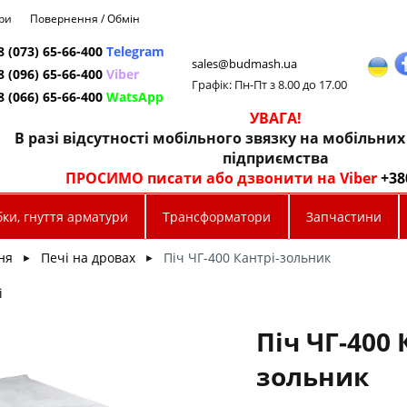
ри
Повернення / Обмін
8 (073) 65-66-400
Telegram
sales@budmash.ua
8 (096) 65-66-400
Viber
Графік: Пн-Пт з 8.00 до 17.00
8 (066) 65-66-400
WatsApp
УВАГА!
В разі відсутності мобільного звязку на мобільни
підприємства
ПРОСИМО писати або дзвонити на Viber
+38
ки, гнуття арматури
Трансформатори
Запчастини
ня
Печі на дровах
Піч ЧГ-400 Кантрі-зольник
►
►
і
Піч ЧГ-400 
зольник