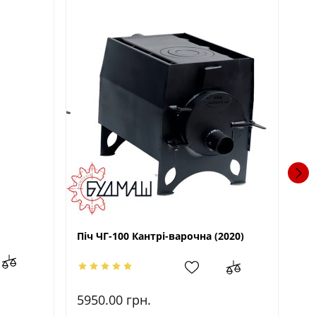
П
Піч ЧГ-100 Кантрі-варочна (2020)
329
5950.00
грн.
29