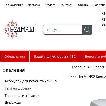
Про компанію
Доставка
Оплата
Контакти
Обране
Топ това
+3
+3
+3
Обладнання
Бадді, ящики, форми ФБС
Верстати руб
Головна
Опален
►
Опалення
<<< Піч ЧГ-400 Кантр
Аксесуари для печей та камінів
Печі на дровах
Твердопаливні котли
Димоходи