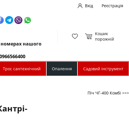
Вхід
Реєстрація
Кошик
порожній
х номерах нашого
0966566400
Трос сантехнічний
Опалення
Садовий інструмент
Піч ЧГ-400 Комбі >>>
Кантрі-