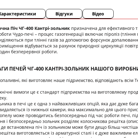
Характеристики
Відгуки
Відео
на Піч ЧГ-400 Кантрі-зольник
призначена для ефективного т
боти Чудо-печі – процес газогенерації включає піроліз (тління
діляються при тлінні газів за допомогою форсунок допалюванн
приміщення відбувається за рахунок природної циркуляції повітря
годин безперервної роботи.
АГИ ПЕЧЕЙ ЧГ-400 КАНТРІ-ЗОЛЬНИК НАШОГО ВИРОБ
допаливні, які виготовляє наше підриємство, відповідають всім 
хнічні вимоги це є стандарт підприємства на виготовляєму проду
еку.
ьника в печі це є одна з найважливіших опцій, яка дає дуже бага
) видаляється із нижньої камери, яка максимально для цього при
опелу може проводитись безпосередньо під час роботи печі, під
ння і безпосередньо зольник розділяє колосникова решітка (опи
де встановлена піч із зольником може бути дещо більш чистіш
ешітка виготовляється із арматурної сталі і є дуже важливим е