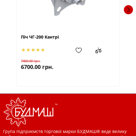
Піч ЧГ-200 Кантрі
Пі
7400.00
грн.
782
6700.00
грн.
71
Група підприємств торгової марки БУДМАШ® веде велику