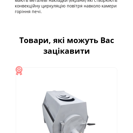
мають металеві накладки (екрани) які створюють
конвекційну циркуляцію повітря навколо камери
горіння печі.
Товари, які можуть Вас
зацікавити