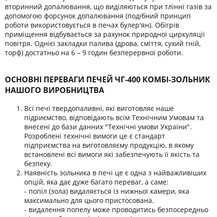
вторинний допалювання, що виділяються при тлінні газів за
допомогою форсунок допалювання (подібний принцип
роботи використовується в печах булер'ян). Обігрів
приміщення відбувається за рахунок природної циркуляції
повітря. Однієї закладки палива (дрова, сміття, сухий гній,
торф) достатньо на 6 – 9 годин безперервної роботи.
ОСНОВНІ ПЕРЕВАГИ ПЕЧЕЙ ЧГ-400 КОМБІ-ЗОЛЬНИК
НАШОГО ВИРОБНИЦТВА
Всі печі твердопаливні, які виготовляє наше
підриємство, відповідають всім Технічним Умовам та
внесені до бази данних "Технічні умови України".
Розроблені технічні вимоги це є стандарт
підприємства на виготовляєму продукцію, в якому
встановлені всі вимоги які забезпечують її якість та
безпеку.
Наявність зольника в печі це є одна з найважливіших
опцій, яка дає дуже багато переваг, а саме:
- попіл (зола) видаляється із нижньої камери, яка
максимально для цього пристосована.
- видалення попелу може проводитись безпосередньо