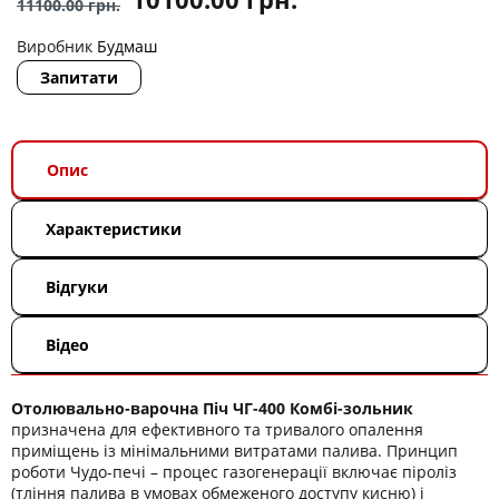
11100.00
грн.
Виробник
Будмаш
Запитати
Опис
Характеристики
Відгуки
Відео
Отолювально-варочна Піч ЧГ-400 Комбі-зольник
призначена для ефективного та тривалого опалення
приміщень із мінімальними витратами палива. Принцип
роботи Чудо-печі – процес газогенерації включає піроліз
(тління палива в умовах обмеженого доступу кисню) і