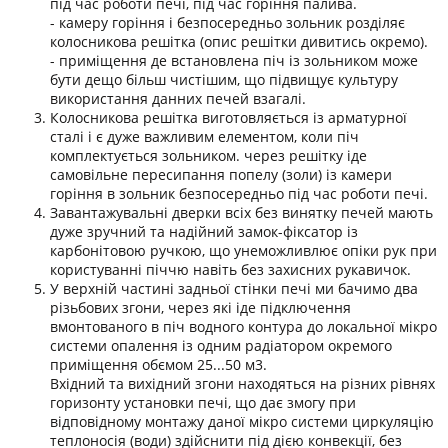
під час роботи печі, під час горіння палива.
- камеру горіння і безпосередньо зольник розділяє
колосникова решітка (опис решітки дивитись окремо).
- приміщення де встановлена піч із зольником може
бути дещо більш чистішим, що підвищує культуру
використання данних печей взагалі.
Колосникова решітка виготовляється із арматурної
сталі і є дуже важливим елементом, коли піч
комплектується зольником. через решітку іде
самовільне пересипання попелу (золи) із камери
горіння в зольник безпосередньо під час роботи печі.
Завантажувальні дверки всіх без винятку печей мають
дуже зручний та надійний замок-фіксатор із
карбонітовою ручкою, що унеможливлює опіки рук при
користуванні піччю навіть без захисних рукавичок.
У верхній частині задньої стінки печі ми бачимо два
різьбових згони, через які іде підключення
вмонтованого в піч водного контура до локальної мікро
системи опалення із одним радіатором окремого
приміщення обємом 25...50 м3.
Вхідний та вихідний згони находяться на різних рівнях
горизонту установки печі, що дає змогу при
відповідному монтажу даної мікро системи циркуляцію
теплоносія (води) здійснити під дією конвекції, без