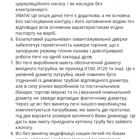
циркуляційного насосу, і як наслідок без
електроенергії.
УВАГА! Ця опція даної печі є додаткова, а не основна.
Без застосування контуру і його заповнення водою піч
відповідає всім основним характеристикам згідно
паспорту на виріб.
Базальтовий ущільнювач завантажувальної дверки
забезпечує герметичність камери горіння, що є
запорукою режиму тління палива і довготривалої
роботи печі на одній закладці дров.
Всі печі виробників мають обозначений діаметр
вихідного патрубка, як приклад d100; d120 та інші. Це є
умовний діаметр патрубка, який повинен бути
з'єднаний із димовою трубою відповідного діаметру.
але в силу різних виробників та постачальників
(базари, торгові мережі та ін.) вказаний номінальний
діаметр не завжди відповідає фактичному діаметру.
Через це всі без винятку печі нашого виробництва
комплектуються патрубками, які мають дві проточки,
під два варіанти розмірів купленого Вами димоходу. Це
дасть вам змогу приєднати куплену трубу без зайвого
клопоту.
Всі без винятку модифікації наших печей по бокам