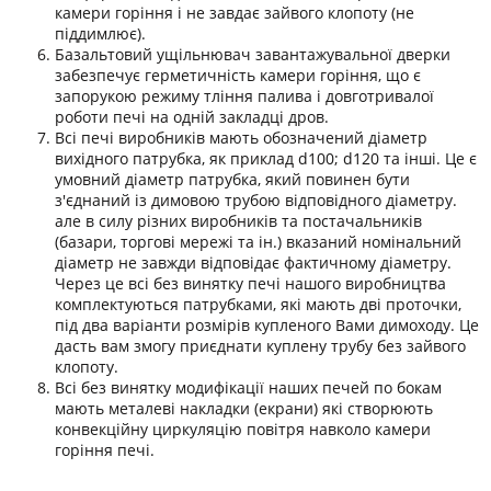
камери горіння і не завдає зайвого клопоту (не
піддимлює).
Базальтовий ущільнювач завантажувальної дверки
забезпечує герметичність камери горіння, що є
запорукою режиму тління палива і довготривалої
роботи печі на одній закладці дров.
Всі печі виробників мають обозначений діаметр
вихідного патрубка, як приклад d100; d120 та інші. Це є
умовний діаметр патрубка, який повинен бути
з'єднаний із димовою трубою відповідного діаметру.
але в силу різних виробників та постачальників
(базари, торгові мережі та ін.) вказаний номінальний
діаметр не завжди відповідає фактичному діаметру.
Через це всі без винятку печі нашого виробництва
комплектуються патрубками, які мають дві проточки,
під два варіанти розмірів купленого Вами димоходу. Це
дасть вам змогу приєднати куплену трубу без зайвого
клопоту.
Всі без винятку модифікації наших печей по бокам
мають металеві накладки (екрани) які створюють
конвекційну циркуляцію повітря навколо камери
горіння печі.