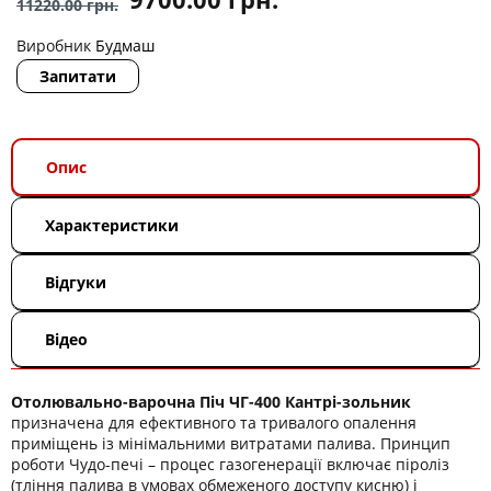
11220.00
грн.
Виробник
Будмаш
Запитати
Опис
Характеристики
Відгуки
Відео
Отолювально-варочна Піч ЧГ-400 Кантрі-зольник
призначена для ефективного та тривалого опалення
приміщень із мінімальними витратами палива. Принцип
роботи Чудо-печі – процес газогенерації включає піроліз
(тління палива в умовах обмеженого доступу кисню) і