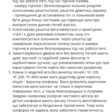
під час роботи печі, під час горіння палива.
- камеру горіння і безпосередньо зольник розділяє
колосникова решітка (опис решітки дивитись окремо).
- приміщення де встановлена піч із зольником може
бути дещо більш чистішим, що підвищує культуру
використання данних печей взагалі.
Колосникова решітка виготовляється із арматурної
сталі і є дуже важливим елементом, коли піч
комплектується зольником. через решітку іде
самовільне пересипання попелу (золи) із камери
горіння в зольник безпосередньо під час роботи печі.
Завантажувальні дверки всіх без винятку печей мають
дуже зручний та надійний замок-фіксатор із
карбонітовою ручкою, що унеможливлює опіки рук при
користуванні піччю навіть без захисних рукавичок.
Кожна із моделей всіх без винятку печей ( ЧГ-100,
ЧГ-200, ЧГ-400) може мати додаткову дуже корисну
опцію - варочну конфорку. Вона дозволить варочним
ємностям мати контакт не тільки із варочною
поверхнею печі, а також безпосередньо із полумям.
Завдяки лазерному розкрою листового металу всі
деталі конфорки мають високу точність виготовлення,
що забезпечує їх бездоганне прилягання. Тому коли
конфорка не задіяна, вона забезпечє герметичність