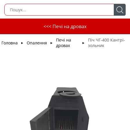
<<< Печі на дровах
Печі на
Піч ЧГ-400 Кантрі-
Головна
Опалення
►
►
►
дровах
зольник