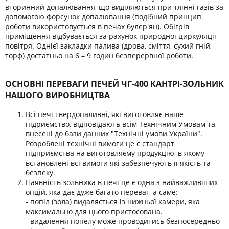
вторинний допалювання, що виділяються при тлінні газів за
допомогою форсунок допалювання (подібний принцип
роботи використовується в печах булер'ян). Обігрів
приміщення відбувається за рахунок природної циркуляції
повітря. Однієї закладки палива (дрова, сміття, сухий гній,
торф) достатньо на 6 – 9 годин безперервної роботи.
ОСНОВНІ ПЕРЕВАГИ ПЕЧЕЙ ЧГ-400 КАНТРІ-ЗОЛЬНИК
НАШОГО ВИРОБНИЦТВА
Всі печі твердопаливні, які виготовляє наше
підриємство, відповідають всім Технічним Умовам та
внесені до бази данних "Технічні умови України".
Розроблені технічні вимоги це є стандарт
підприємства на виготовляєму продукцію, в якому
встановлені всі вимоги які забезпечують її якість та
безпеку.
Наявність зольника в печі це є одна з найважливіших
опцій, яка дає дуже багато переваг, а саме:
- попіл (зола) видаляється із нижньої камери, яка
максимально для цього пристосована.
- видалення попелу може проводитись безпосередньо