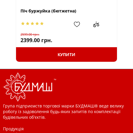
Піч буржуйка (бютжетна)
ПІ
2599.00
грн.
77
2399.00
грн.
КУПИТИ
Група підприємств торгової марки БУДМАШ® веде велику
роботу із задоволення будь-яких запитів по комплектації
будівельних об'єктів.
Продукція