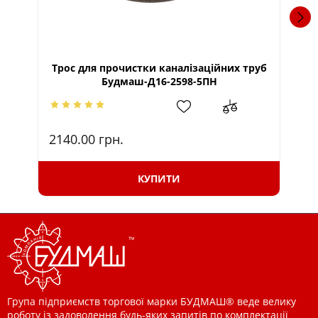
Трос для прочистки каналізаційних труб
Тр
Будмаш-Д16-2598-5ПН
2140.00
грн.
29
КУПИТИ
Група підприємств торгової марки БУДМАШ® веде велику
роботу із задоволення будь-яких запитів по комплектації