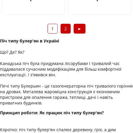
1
2
►
Піч типу булер'ян в Україні
Що? Де? Як?
Канадська піч була придумана лісорубами і тривалий час
піддавалася сучасним модифікаціям для більш комфортної
експлуатації. І з'явився він.
Печі типу Булерьян - це газогенераторна піч тривалого горіння
на дровах. Металева жароміцна конструкція є економним
пристроєм для опалення гаража, теплиці, дачі і навіть
приватних будинків.
Принцип роботи: Як працює піч типу булер'ян?
Коротко: піч типу булер'ян спалює деревину, гріє, а дим