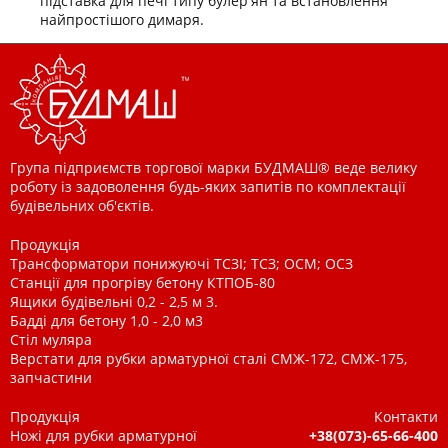
підставка для печі типу булер'ян та встановлення
найпростішого димаря.
Група підприємств торгової марки БУДМАШ® веде велику
роботу із задоволення будь-яких запитів по комплектації
будівельних об'єктів.
Продукція
Трансформатори понижуючі ТСЗІ; ТСЗ; ОСМ; ОСЗ
Станції для прогріву бетону КТПОБ-80
Ящики будівельні 0,2 - 2,5 м 3.
Бадді для бетону 1,0 - 2,0 м3
Стіл муляра
Верстати для рубки арматурної сталі СМЖ-172, СМЖ-175,
запчастини
Продукція
Контакти
Ножі для рубки арматурної
+38(073)-65-66-400