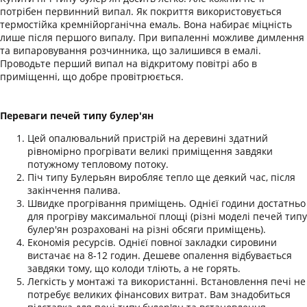
потрібен первинний випал. Як покриття використовується
термостійка кремнійорганічна емаль. Вона набирає міцність
лише після першого випалу. При випаленні можливе димлення
та випаровування розчинника, що залишився в емалі.
Проводьте перший випал на відкритому повітрі або в
приміщенні, що добре провітрюється.
Переваги печей типу булер'ян
Цей опалювальний пристрій на деревині здатний
рівномірно прогрівати великі приміщення завдяки
потужному тепловому потоку.
Піч типу Булерьян виробляє тепло ще деякий час, після
закінчення палива.
Швидке прогрівання приміщень. Однієї години достатньо
для прогріву максимальної площі (різні моделі печей типу
булер'ян розраховані на різні обсяги приміщень).
Економія ресурсів. Однієї повної закладки сировини
вистачає на 8-12 годин. Дешеве опалення відбувається
завдяки тому, що колоди тліють, а не горять.
Легкість у монтажі та використанні.
Встановлення печі не
потребує великих фінансових витрат. Вам знадобиться