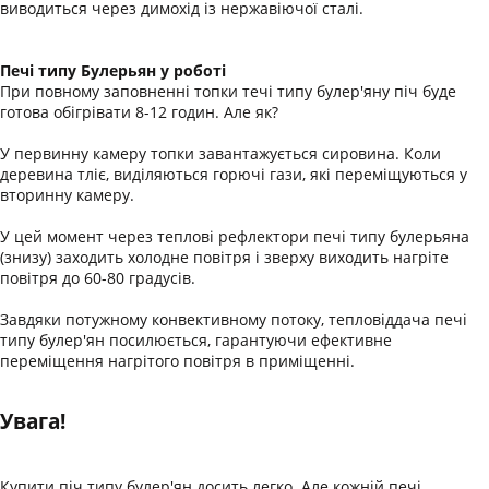
виводиться через димохід із нержавіючої сталі.
Печі типу Булерьян у роботі
При повному заповненні топки течі типу булер'яну піч буде
готова обігрівати 8-12 годин. Але як?
У первинну камеру топки завантажується сировина. Коли
деревина тліє, виділяються горючі гази, які переміщуються у
вторинну камеру.
У цей момент через теплові рефлектори печі типу булерьяна
(знизу) заходить холодне повітря і зверху виходить нагріте
повітря до 60-80 градусів.
Завдяки потужному конвективному потоку, тепловіддача печі
типу булер'ян посилюється, гарантуючи ефективне
переміщення нагрітого повітря в приміщенні.
Увага!
Купити піч типу булер'ян досить легко. Але кожній печі