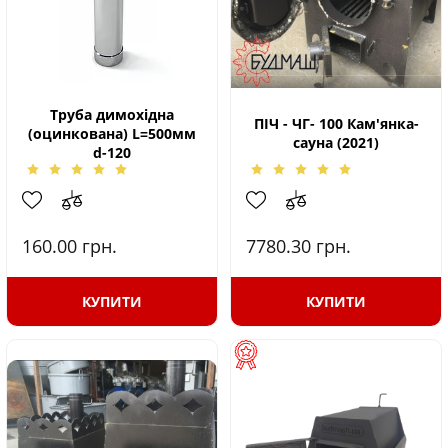
Труба димохідна
ПІЧ - ЧГ- 100 Кам'янка-
(оцинкована) L=500мм
сауна (2021)
d-120
160.00
грн.
7780.30
грн.
КУПИТИ
КУПИТИ