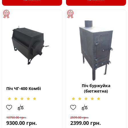
Піч буржуйка
Піч ЧГ-400 Комбі
(бютжетна)
10750.00
грн.
2599.00
грн.
9300.00
грн.
2399.00
грн.